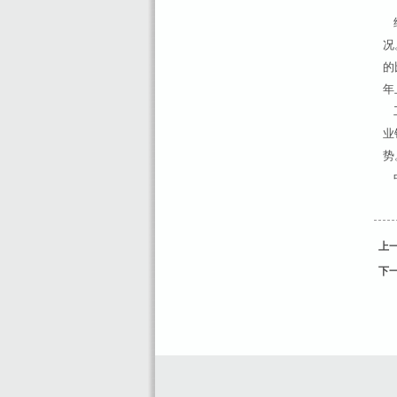
经
况
的
年
工
业
势
中
上一
下一