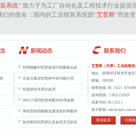
组装系统
” 致力于为工厂自动化及工程技术行业提供
我们的使命：国内的工业组装系统因“
艾普斯
”而改
艾普斯（天津）工业组装技
利用铬酸对铝型材进行阳极氧化处
地址：
西青经济技术开发区赛
统
合金元素在铝型材中的功能介绍
邮编：300380
销售热线: 86（022）879200
铝型材化学黑化处理
咨询热线
：13821232029
6063-t5系列铝型材配件的用途都
传真号码: 86 ( 022 )
电子邮箱: sales@apas.com.cn
将铝型材阳极氧化膜浸泡到草酸溶
取得联系
订阅电
如何购买铝型材以及如何灵活的应