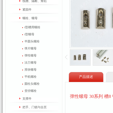
线槽、隔断、角铝
紧固件
螺栓、螺母
t型槽用螺栓
t型螺母
半圆头螺栓
弹片螺母
弹性螺母
法兰螺母
滑块螺母
平机螺栓
产品描述
圆柱头螺栓
变径螺栓
弹性螺母 30系列 槽8
支撑件
把手、门锁与合页